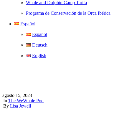
Whale and Dolphin Camp Tarifa
Programa de Conservación de la Orca Ibérica
Español
Español
Deutsch
English
The WeWhale Pod Episodio 10
- Dra. Vanessa Pirotta
agosto 15, 2023
|
In
The WeWhale Pod
|
By
Lisa Jewell