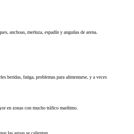
ues, anchoas, merluza, espadín y anguilas de arena.
es heridas, fatiga, problemas para alimentarse, y a veces
ayor en zonas con mucho tráfico marítimo.
que las aguas se calientan.