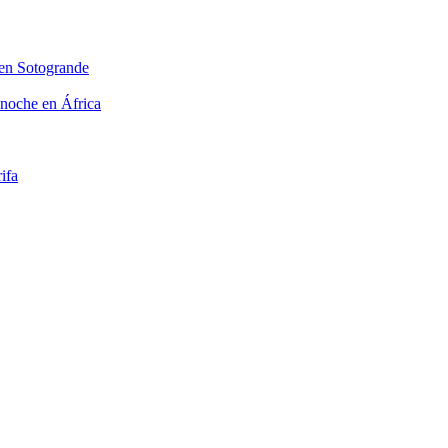
 en Sotogrande
 noche en África
ifa