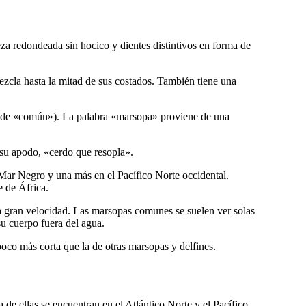
za redondeada sin hocico y dientes distintivos en forma de
mezcla hasta la mitad de sus costados. También tiene una
e de «común»). La palabra «marsopa» proviene de una
 su apodo, «cerdo que resopla».
l Mar Negro y una más en el Pacífico Norte occidental.
e de África.
 a gran velocidad. Las marsopas comunes se suelen ver solas
u cuerpo fuera del agua.
oco más corta que la de otras marsopas y delfines.
 ellas se encuentran en el Atlántico Norte y el Pacífico