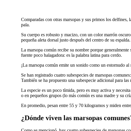
Comparadas con otras marsopas y sus primos los delfines, l
pala.
Su cuerpo es robusto y macizo, con un color marrón oscuro e
pequeña aleta dorsal justo después del centro de su espalda.
La marsopa común recibe su nombre porque generalmente se 
fuente poco halagadora: es la palabra latina para cerdo.
¡La marsopa común emite un sonido como un estornudo al re
Se han registrado cuatro subespecies de marsopas comunes: u
También se ha propuesto una subespecie adicional para las 
La especie es un poco tímida, pero es muy activa y necesita
o en pequeños grupos (lo más común es una madre y su cría)
En promedio, pesan entre 55 y 70 kilogramos y miden entre 
¿Dónde viven las marsopas comunes
Como se mencionó, hay cuatro subespecies de marsopas comu