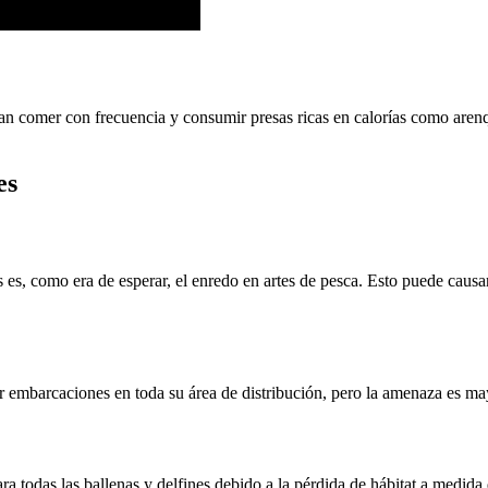
n comer con frecuencia y consumir presas ricas en calorías como arenq
es
s, como era de esperar, el enredo en artes de pesca. Esto puede causarl
r embarcaciones en toda su área de distribución, pero la amenaza es m
 todas las ballenas y delfines debido a la pérdida de hábitat a medida 