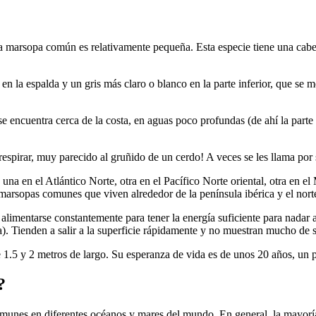
a marsopa común es relativamente pequeña. Esta especie tiene una cabe
n la espalda y un gris más claro o blanco en la parte inferior, que se 
encuentra cerca de la costa, en aguas poco profundas (de ahí la part
spirar, muy parecido al gruñido de un cerdo! A veces se les llama por
na en el Atlántico Norte, otra en el Pacífico Norte oriental, otra en e
marsopas comunes que viven alrededor de la península ibérica y el nort
 alimentarse constantemente para tener la energía suficiente para nadar
. Tienden a salir a la superficie rápidamente y no muestran mucho de s
1.5 y 2 metros de largo. Su esperanza de vida es de unos 20 años, un p
?
nes en diferentes océanos y mares del mundo. En general, la mayoría de