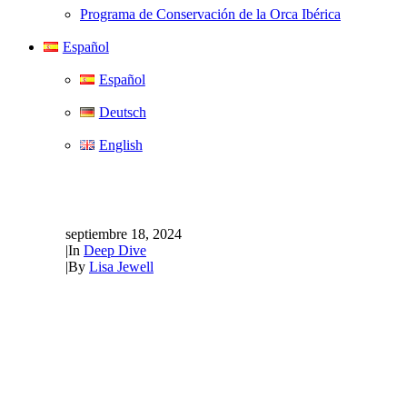
Programa de Conservación de la Orca Ibérica
Español
Español
Deutsch
English
Immersion profunda… Mar
septiembre 18, 2024
|
In
Deep Dive
|
By
Lisa Jewell