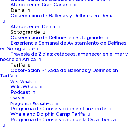
El episodio 15 del WeWhale
Atardecer en Gran Canaria
Denia
Pod - Terry Wolkowicz
Observación de Ballenas y Delfines en Denia
Nuestro invitado para este episodio
Atardecer en Denia
Sotogrande
de The WeWhale Pod es Terry
Observación de Delfines en Sotogrande
Wolkowicz, Co-Fundador y Director…
Experiencia Semanal de Avistamiento de Delfines
en Sotogrande
Travesía de 2 días: cetáceos, amanecer en el mar y
noche en África
by Lisa Jewell
Tarifa
Observación Privada de Ballenas y Delfines en
Tarifa
Wiki-Whale
Wiki-Whale
Podcast
Shop
Programas Educativos
Programa de Conservación en Lanzarote
Whale and Dolphin Camp Tarifa
CONTACTO
Programa de Conservación de la Orca Ibérica
POLÍTICA DE PRIVACIDAD