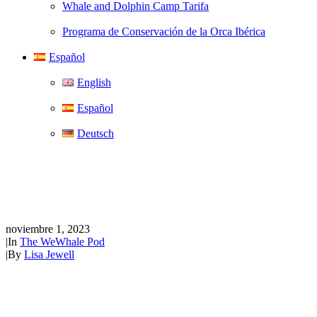
Whale and Dolphin Camp Tarifa
Programa de Conservación de la Orca Ibérica
Español
English
Español
Deutsch
El episodio 11 de The WeWhale
Pod - Billy Heaney
noviembre 1, 2023
|
In
The WeWhale Pod
|
By
Lisa Jewell