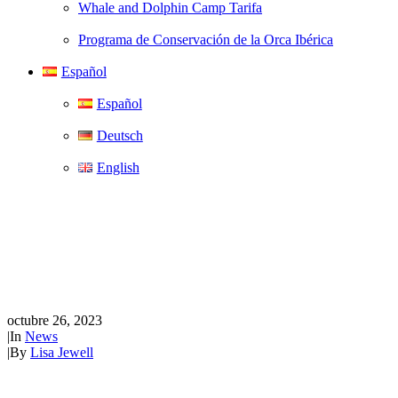
Whale and Dolphin Camp Tarifa
Programa de Conservación de la Orca Ibérica
Español
Español
Deutsch
English
WeWhale lanza el
cortometraje, "El Futuro de la
Observación de Ballenas".
octubre 26, 2023
|
In
News
|
By
Lisa Jewell