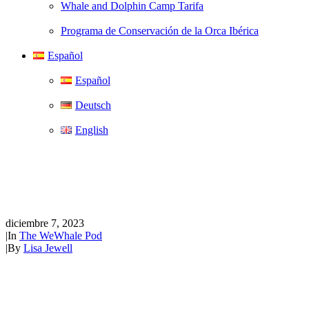
Whale and Dolphin Camp Tarifa
Programa de Conservación de la Orca Ibérica
Español
Español
Deutsch
English
El episodio 12 de The WeWhale
Pod - David C. Holroyd
diciembre 7, 2023
|
In
The WeWhale Pod
|
By
Lisa Jewell