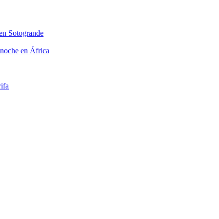
 en Sotogrande
 noche en África
ifa