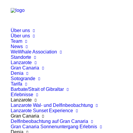
Über uns
Über uns
Team
Lisa Jewell
News
WeWhale Association
Standorte
Lanzarote
Gran Canaria
Denia
Sotogrande
Tarifa
Barbate/Strait of Gibraltar
Erlebnisse
Lanzarote
Lanzarote Wal- und Delfinbeobachtung
Lanzarote Sunset Experience
Gran Canaria
Delfinbeobachtung auf Gran Canaria
Gran Canaria Sonnenuntergang Erlebnis
Denia