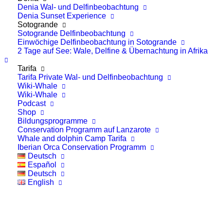
Denia Wal- und Delfinbeobachtung
Denia Sunset Experience
Sotogrande
Sotogrande Delfinbeobachtung
Einwöchige Delfinbeobachtung in Sotogrande
2 Tage auf See: Wale, Delfine & Übernachtung in Afrika
Tarifa
Tarifa Private Wal- und Delfinbeobachtung
WeWhale startet die „Save the
Wiki-Whale
Iberian Orca“ GoFundMe-
Wiki-Whale
Podcast
Kampagne
Shop
Bildungsprogramme
Conservation Programm auf Lanzarote
Eine neue Kampagne zur Hilfe
Whale and dolphin Camp Tarifa
Iberian Orca Conservation Programm
des stark gefährdeten Iberischen
Deutsch
Orcas wurde von der WeWhale
Español
Deutsch
Association (Teil der WeWhale-
English
Gruppe) gestartet.
Diese Unterart des Schwertwals